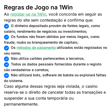
Regras de Jogo na 1Win
Ao
registar-se na 1Win
, você concorda em seguir as
regras do site sem contestação e confirma que:
O dinheiro depositado provém de fontes legais, como
salário, rendimento de negócios ou investimentos;
Os fundos não foram obtidos por meios ilegais, como
fraude, roubo ou branqueamento de capitais;
Os
métodos de pagamento
utilizados estão registados no
seu nome;
Não utiliza cartões pertencentes a terceiros;
Todos os dados pessoais fornecidos durante o registo
são verdadeiros e corretos;
Não utilizará bots, software de batota ou explorará falhas
do sistema.
Caso alguma dessas regras seja violada, o casino
reserva-se o direito de cancelar todas as transações e
suspender a sua conta temporária ou
permanentemente.