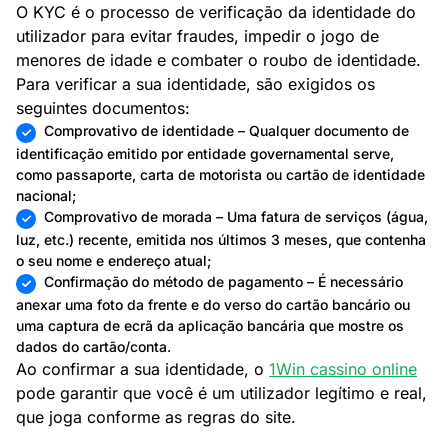
O KYC é o processo de verificação da identidade do
utilizador para evitar fraudes, impedir o jogo de
menores de idade e combater o roubo de identidade.
Para verificar a sua identidade, são exigidos os
seguintes documentos:
Comprovativo de identidade – Qualquer documento de
identificação emitido por entidade governamental serve,
como passaporte, carta de motorista ou cartão de identidade
nacional;
Comprovativo de morada – Uma fatura de serviços (água,
luz, etc.) recente, emitida nos últimos 3 meses, que contenha
o seu nome e endereço atual;
Confirmação do método de pagamento – É necessário
anexar uma foto da frente e do verso do cartão bancário ou
uma captura de ecrã da aplicação bancária que mostre os
dados do cartão/conta.
Ao confirmar a sua identidade, o
1Win cassino online
pode garantir que você é um utilizador legítimo e real,
que joga conforme as regras do site.